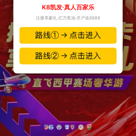
K8凯发·真人百家乐
注册享豪礼·亿万奖池·开户送8888